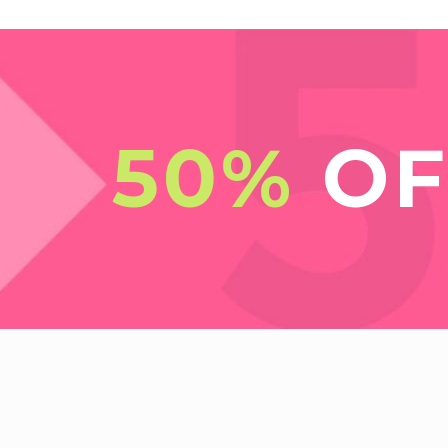
50%
OF