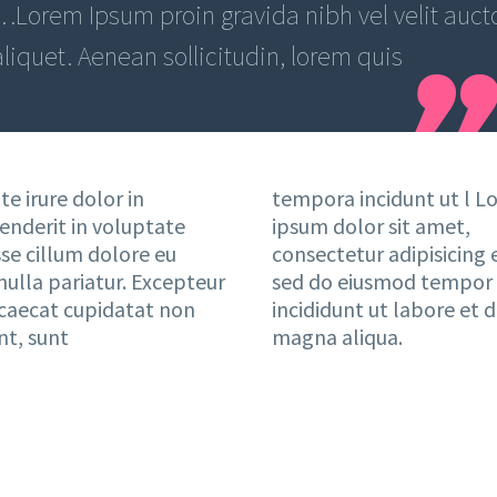
…Lorem Ipsum proin gravida nibh vel velit auct
aliquet. Aenean sollicitudin, lorem quis
te irure dolor in
tempora incidunt ut l L
enderit in voluptate
ipsum dolor sit amet,
sse cillum dolore eu
consectetur adipisicing e
nulla pariatur. Excepteur
sed do eiusmod tempor
ccaecat cupidatat non
incididunt ut labore et 
nt, sunt
magna aliqua.