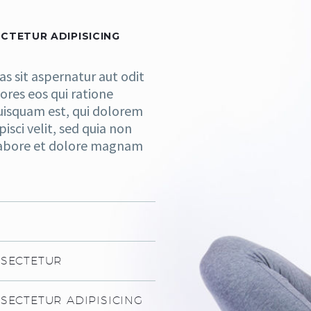
CTETUR ADIPISICING
 sit aspernatur aut odit
ores eos qui ratione
uisquam est, qui dolorem
isci velit, sed quia non
labore et dolore magnam
NSECTETUR
SECTETUR ADIPISICING