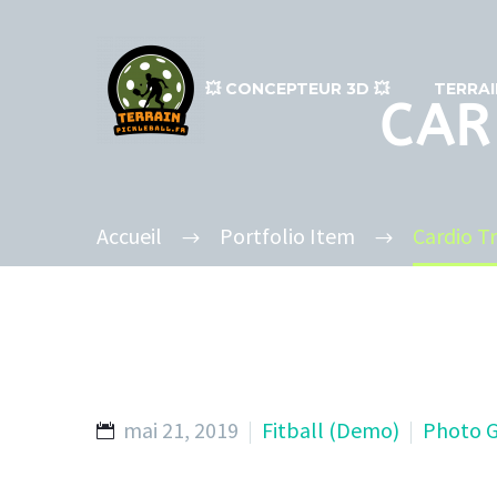
💥​ CONCEPTEUR 3D 💥​
TERRAI
CAR
Accueil
Portfolio Item
Cardio T
mai 21, 2019
Fitball (Demo)
Photo G