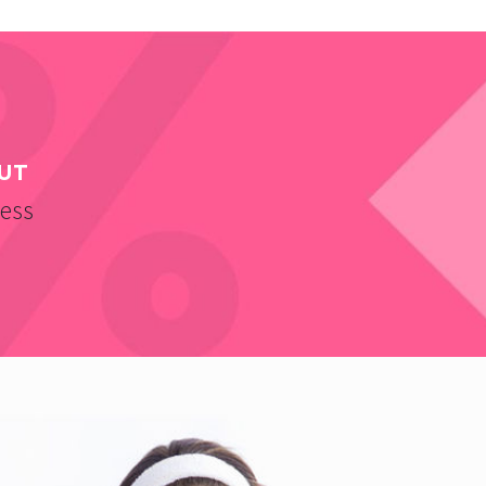
UT
ness