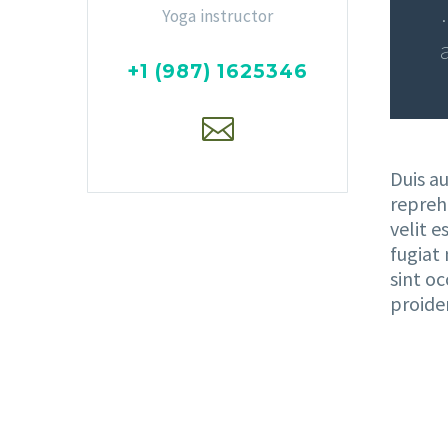
Yoga instructor
+1 (987) 1625346
Duis au
repreh
velit e
fugiat 
sint o
proide