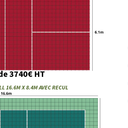
 de 3740€ HT
L 16.6M X 8.4M AVEC RECUL