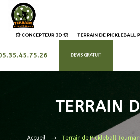
💥​ CONCEPTEUR 3D 💥​
TERRAIN DE PICKLEBALL
05.35.45.75.26
DEVIS GRATUIT
TERRAIN 
Accueil
Terrain de Pickleball Tourna