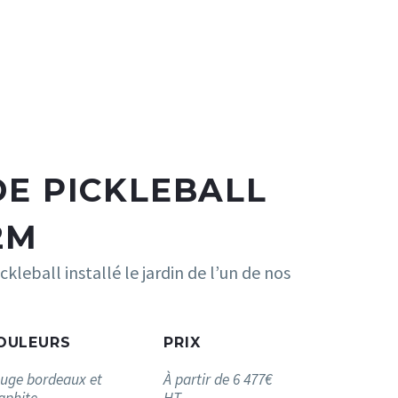
DE PICKLEBALL
2M
ckleball installé le jardin de l’un de nos
OULEURS
PRIX
uge bordeaux et
À partir de 6 477€
aphite
HT