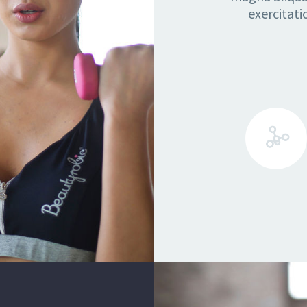
exercitati
0
Likes