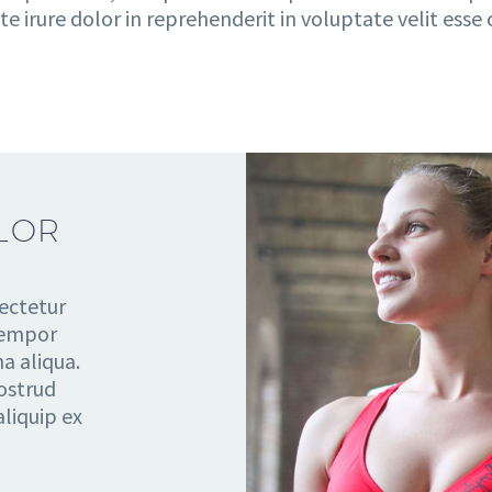
irure dolor in reprehenderit in voluptate velit esse c
LOR
ectetur
 tempor
a aliqua.
ostrud
aliquip ex