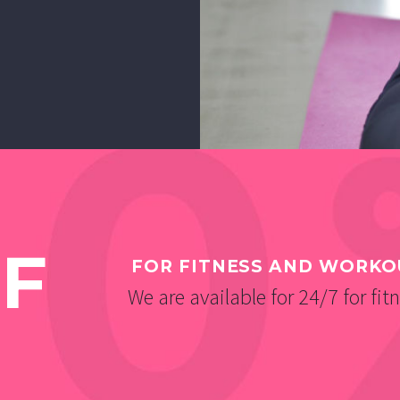
ur adipisicing
t ut labore et
m veniam, quis
mco
F
FOR FITNESS AND WORKO
We are available for 24/7 for fit