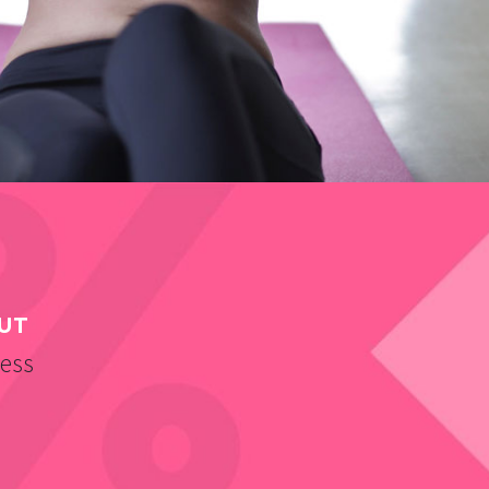
UT
ness