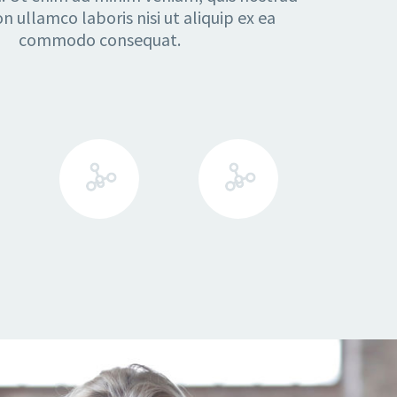
on ullamco laboris nisi ut aliquip ex ea
commodo consequat.
0
0
Reviews
Ratings