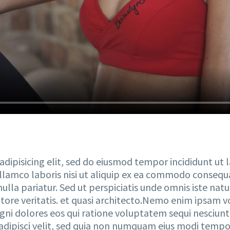
dipisicing elit, sed do eiusmod tempor incididunt ut
lamco laboris nisi ut aliquip ex ea commodo consequat
 nulla pariatur. Sed ut perspiciatis unde omnis iste na
tore veritatis. et quasi architecto.Nemo enim ipsam 
agni dolores eos qui ratione voluptatem sequi nesciun
, adipisci velit, sed quia non numquam eius modi temp