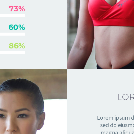
73%
60%
86%
LO
Lorem ipsum do
sed do eiusmo
magna aliqua