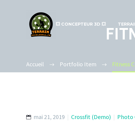
💥​ CONCEPTEUR 3D 💥​
TERRAI
FIT
Accueil
Portfolio Item
Fitness 
mai 21, 2019
Crossfit (Demo)
Photo 