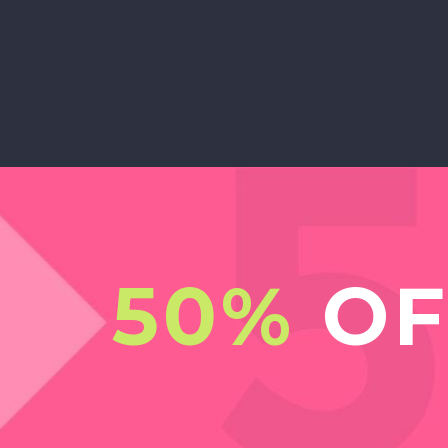
JANE ANDERSON
Creative Heads Inc.
Lorem ipsum dolor sit amet, consectet
elit, sed do eiusmod tempor incididun
dolore magna aliqua. Ut enim ad mini
nostrud exercitation ulla
50%
OF