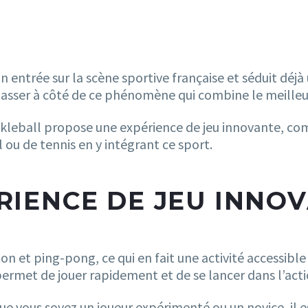
on entrée sur la scène sportive française et séduit déj
passer à côté de ce phénomène qui combine le meilleur 
ickleball propose une expérience de jeu innovante, c
 ou de tennis en y intégrant ce sport.
RIENCE DE JEU INNO
 et ping-pong, ce qui en fait une activité accessible 
 permet de jouer rapidement et de se lancer dans l’act
Que vous soyez un joueur expérimenté ou un novice, il e