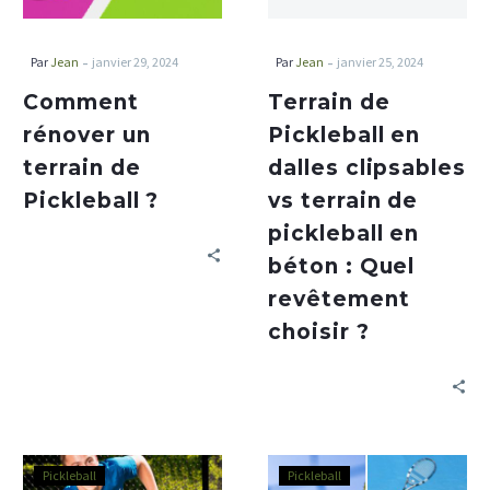
-
-
Par
Jean
janvier 29, 2024
Par
Jean
janvier 25, 2024
Comment
Terrain de
rénover un
Pickleball en
terrain de
dalles clipsables
Pickleball ?
vs terrain de
pickleball en
béton : Quel
revêtement
choisir ?
Pickleball
Pickleball